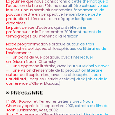
La journée que nous consacrons à cette thématique à
l’occasion de Lire en Fête ne saurait être exhaustive sur
le sujet. Il nous semblait néanmoins fondamental de
pouvoir mettre en perspective l’ensemble de cette
production littéraire et d’en dégager les lignes
directrices.
Le point de vue d’auteurs qui ont réfléchi en
profondeur sur le 11 septembre 2001 sont autant de
témoignages qui mènent à la réflexion.
Notre programmation s’articule autour de trois
approches politiques, philosophiques ou littéraires de
l’événement :
– un point de vue politique, avec l’intellectuel
américain Noam Chomsky
– une approche littéraire, avec l’auteur Michel Vinaver
– une vision d’ensemble de la production littéraire
autour du 11 septembre, avec les philosophes Jean
Baudrillard, Jacques Derrida et Slavoj Zizek (objet de la
conférence d’Olivier Macaux)
> Programme
14h30 : Pouvoir et Terreur entretiens avec Noam
Chomsky après le 11 septembre 2001, extraits du film de
John Junkerman, vost, 2002.
16 h : Conférence d’Olivier Macaux sur la littérature et le