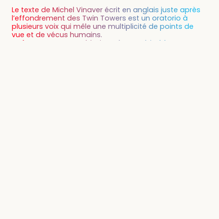
Le texte de Michel Vinaver écrit en anglais juste après
l’effondrement des Twin Towers est un oratorio à
plusieurs voix qui mêle une multiplicité de points de
vue et de vécus humains.
La forme apparente l’écriture à une véritable
composition à partir d’une partition de mots et de
paroles, réels ou supposés, transcrits ou imaginés. À
travers cette écriture musicale, l’auteur compose sans
prétendre recomposer.
Cette vision kaléidoscope de l’événement convoque
tout à la fois les faits et leur logique implacable,
l’humain, les propos façonnés par la peur, l’émotion ou
l’idéologie sans jamais tomber dans le
sentimentalisme facile ou la fascination morbide.
La force émotionnelle tient évidemment de la forme,
de sa structure musicale, d’une écriture qui fait place
à la polyphonie et dont émerge, subtilement, le
sentiment de toute la complexité de l’événement et la
certitude de l’échec prévisible de toute analyse
manichéenne.
REFERENCES
Olivier Macaux est titulaire d’un doctorat de littérature.
Il écrit des essais, des pièces pour le théâtre et des
livres pour enfants. Son dernier ouvrage L’enfant et la