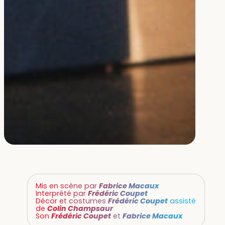
Mis en scène par
Fabrice Macaux
Interprété par
Frédéric Coupet
Décor et costumes
Frédéric Coupet
assisté
de
Colin Champsaur
Son
Frédéric Coupet
et
Fabrice Macaux