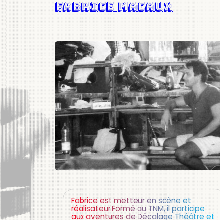
Fabrice Macaux
Fabrice est metteur en scène et
réalisateur.Formé au TNM, il participe
aux aventures de Décalage Théâtre et