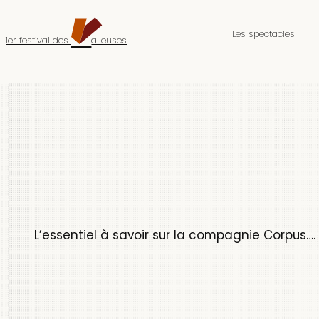
Aller
V
au
Les spectacles
contenu
1er festival des
alleuses
L’essentiel à savoir sur la compagnie Corpus….